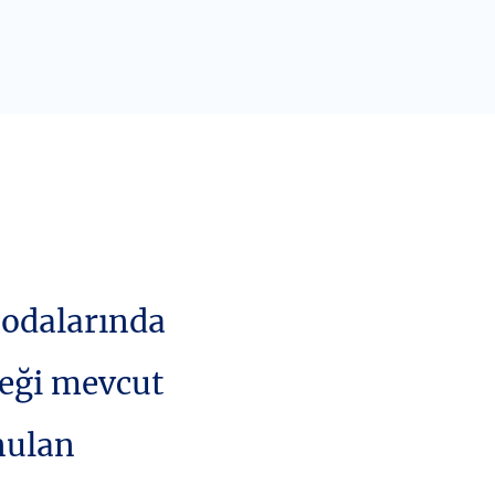
 odalarında
eneği mevcut
nulan