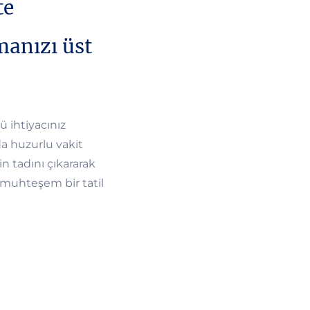
te
manızı üst
ü ihtiyacınız
da huzurlu vakit
n tadını çıkararak
n muhteşem bir tatil