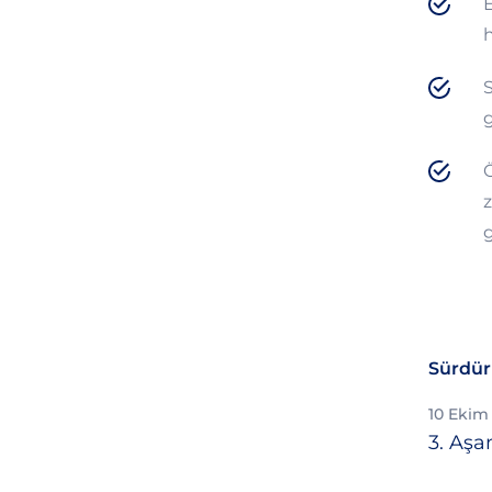
E
h
S
g
Ö
z
g
Sürdürü
10 Ekim
3. Aşa