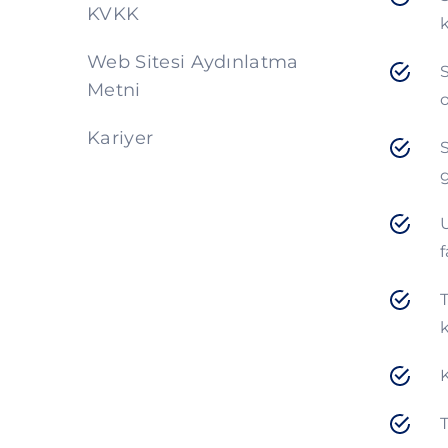
KVKK
k
Web Sitesi Aydınlatma
S
Metni
o
Kariyer
S
g
U
f
T
k
K
T