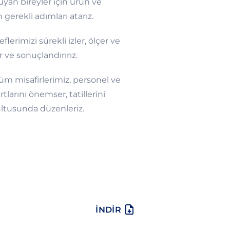
uyan bireyler için ürün ve
gerekli adımları atarız.
rimizi sürekli izler, ölçer ve
r ve sonuçlandırırız.
 tüm misafirlerimiz, personel ve
rtlarını önemser, tatillerini
rultusunda düzenleriz.
İNDİR