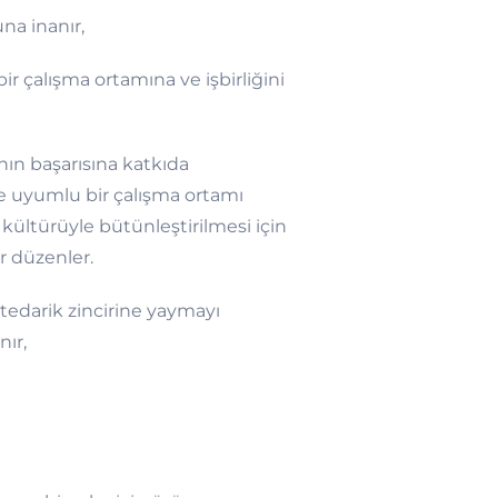
na inanır,
r çalışma ortamına ve işbirliğini
nın başarısına katkıda
ile uyumlu bir çalışma ortamı
 kültürüyle bütünleştirilmesi için
er düzenler.
 tedarik zincirine yaymayı
nır,