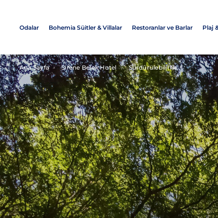
Odalar
Bohemia Süitler & Villalar
Restoranlar ve Barlar
Plaj 
Ana Sayfa
Sirene Belek Hotel
Sürdürülebilirlik