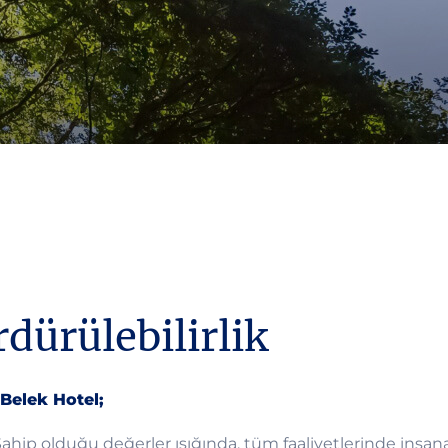
dürülebilirlik
 Belek Hotel;
ahip olduğu değerler ışığında, tüm faaliyetlerinde insa