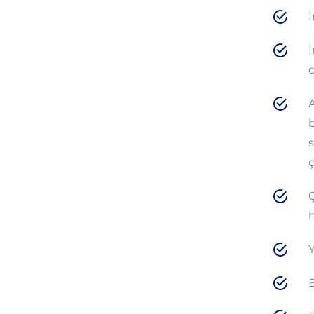
İ
İ
d
A
b
s
ç
Ç
h
Y
E