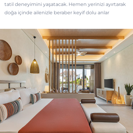
tatil deneyimini yaşatacak. Hemen yerinizi ayırtarak
doğa içinde ailenizle beraber keyif dolu anlar