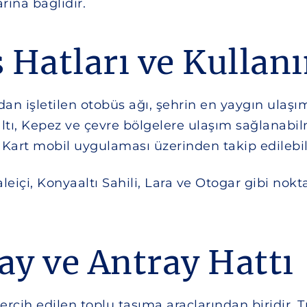
ına bağlıdır.
 Hatları ve Kullan
an işletilen otobüs ağı, şehrin en yaygın ulaşı
aaltı, Kepez ve çevre bölgelere ulaşım sağlanab
yaKart mobil uygulaması üzerinden takip edilebil
i Kaleiçi, Konyaaltı Sahili, Lara ve Otogar gibi 
y ve Antray Hattı
tercih edilen toplu taşıma araçlarından biridir. 