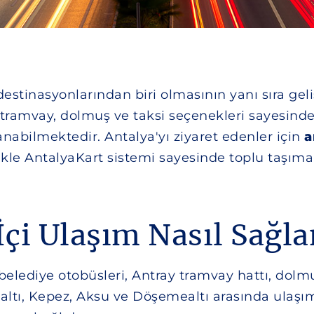
estinasyonlarından biri olmasının yanı sıra gel
 tramvay, dolmuş ve taksi seçenekleri sayesind
anabilmektedir. Antalya'yı ziyaret edenler için
a
likle AntalyaKart sistemi sayesinde toplu taşıma
İçi Ulaşım Nasıl Sağla
belediye otobüsleri, Antray tramvay hattı, dolmu
altı, Kepez, Aksu ve Döşemealtı arasında ulaşım