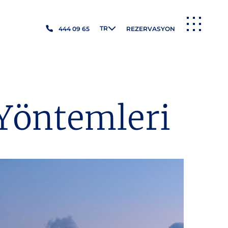
TR
444 09 65
REZERVASYON
MENÜ
 Yöntemleri