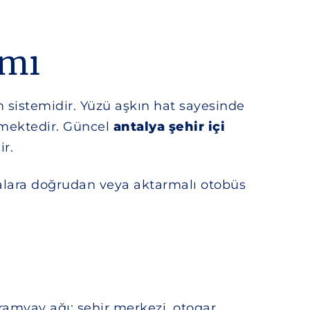
ımı
m sistemidir. Yüzü aşkın hat sayesinde
ilmektedir. Güncel
antalya şehir içi
ir.
noktalara doğrudan veya aktarmalı otobüs
Tramvay ağı; şehir merkezi, otogar,