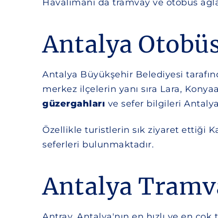
Havalimanı da tramvay ve otobüs ağlar
Antalya Otobüs
Antalya Büyükşehir Belediyesi tarafınd
merkez ilçelerin yanı sıra Lara, Kony
güzergahları
ve sefer bilgileri Antal
Özellikle turistlerin sık ziyaret ettiğ
seferleri bulunmaktadır.
Antalya Tramva
Antray, Antalya'nın en hızlı ve en çok 