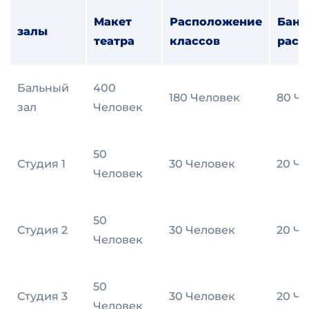
Макет
Расположение
Банк
залы
театра
классов
раск
Бальный
400
180 Человек
80 Ч
зал
Человек
50
Студия 1
30 Человек
20 Ч
Человек
50
Студия 2
30 Человек
20 Ч
Человек
50
Студия 3
30 Человек
20 Ч
Человек