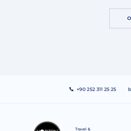
О
+90 252 311 25 25
b
Travel &